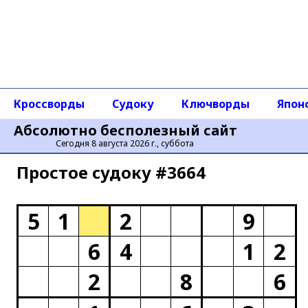
Кроссворды
Судоку
Ключворды
Япон
Абсолютно бесполезный сайт
Сегодня 8 августа 2026 г., суббота
Простое cудоку #3664
5
1
2
9
6
4
1
2
2
8
6