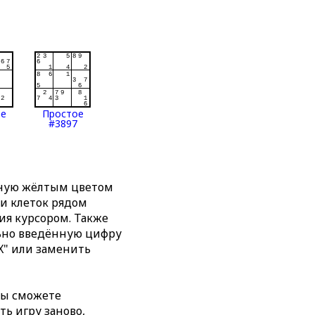
ое
Простое
#3897
нную жёлтым цветом
ти клеток рядом
я курсором. Также
льно введённую цифру
X" или заменить
вы сможете
ть игру заново,