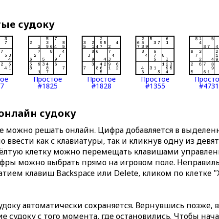
тые судоку
тое
Простое
Простое
Простое
Прост
7
#1825
#1828
#1355
#4731
 онлайн судоку
те можно решать онлайн. Цифра добавляется в выделе
 ввести как с клавиатуры, так и кликнув одну из девя
Жёлтую клетку можно перемещать клавишами управлени
ифры можно выбрать прямо на игровом поле. Неправи
тием клавиш Backspace или Delete, кликом по клетке "
доку автоматически сохраняется. Вернувшись позже, 
 судоку с того момента, где остановились. Чтобы нача