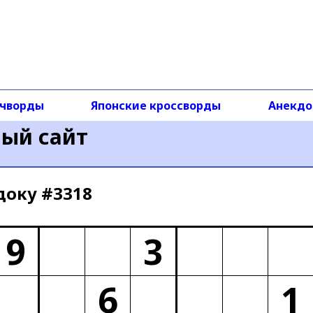
чворды
Японские кроссворды
Анекд
ный сайт
доку #3318
9
3
6
1