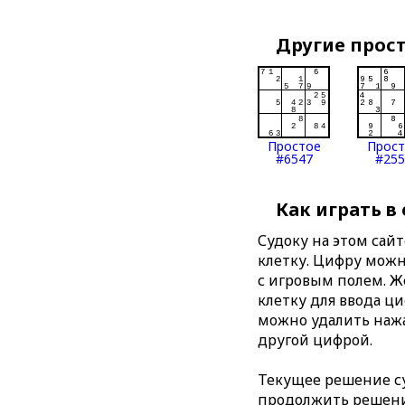
Другие прос
Простое
Прос
#6547
#255
Как играть в
Судоку на этом сай
клетку. Цифру можно
с игровым полем. 
клетку для ввода ц
можно удалить нажа
другой цифрой.
Текущее решение су
продолжить решение