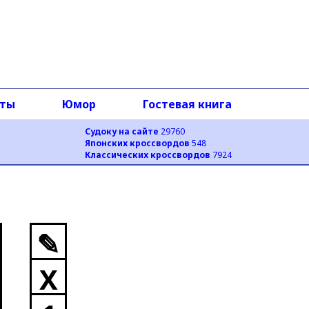
оты
Юмор
Гостевая книга
Судоку на сайте
29760
Японских кроссвордов
548
Классических кроссвордов
7924
✎
X