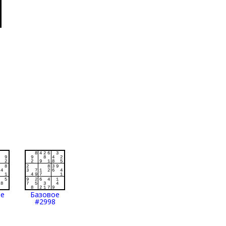
ое
Базовое
#2998