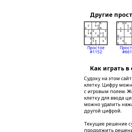
Другие прос
Простое
Прос
#1152
#661
Как играть в
Судоку на этом сай
клетку. Цифру можно
с игровым полем. 
клетку для ввода ц
можно удалить нажа
другой цифрой.
Текущее решение су
продолжить решение