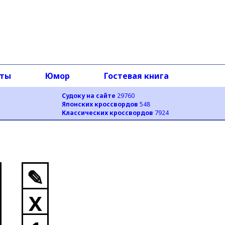
оты
Юмор
Гостевая книга
Судоку на сайте
29760
Японских кроссвордов
548
Классических кроссвордов
7924
✎
X