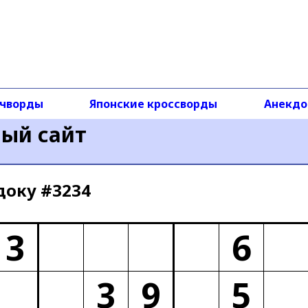
чворды
Японские кроссворды
Анекд
ный сайт
доку #3234
3
6
3
9
5