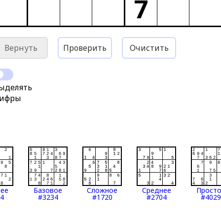
7
Вернуть
Проверить
Очистить
ыделять
ифры
нее
Базовое
Сложное
Среднее
Прост
4
#3234
#1720
#2704
#4029