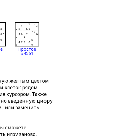
ое
Простое
#4561
нную жёлтым цветом
ти клеток рядом
я курсором. Также
льно введённую цифру
X" или заменить
вы сможете
ть игру заново,