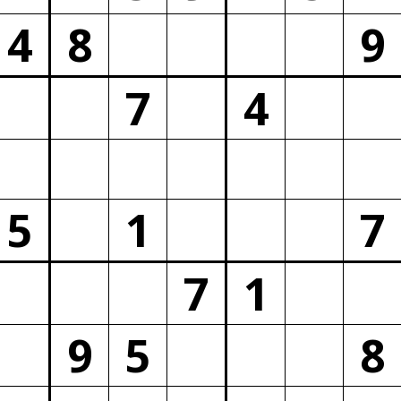
4
8
9
7
4
5
1
7
7
1
9
5
8