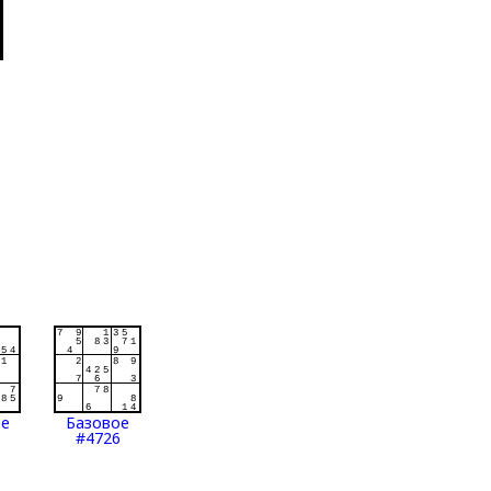
ое
Базовое
#4726