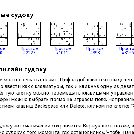
тые судоку
тое
Простое
Простое
Простое
Прост
0
#2227
#1011
#393
#3165
 онлайн судоку
те можно решать онлайн. Цифра добавляется в выделе
 ввести как с клавиатуры, так и кликнув одну из девя
Жёлтую клетку можно перемещать клавишами управлени
ифры можно выбрать прямо на игровом поле. Неправи
тием клавиш Backspace или Delete, кликом по клетке "
доку автоматически сохраняется. Вернувшись позже, 
 судоку с того момента, где остановились. Чтобы нача