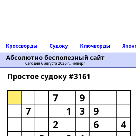
Кроссворды
Судоку
Ключворды
Япон
Абсолютно бесполезный сайт
Сегодня 6 августа 2026 г., четверг
Простое cудоку #3161
7
9
7
1
3
9
2
6
4