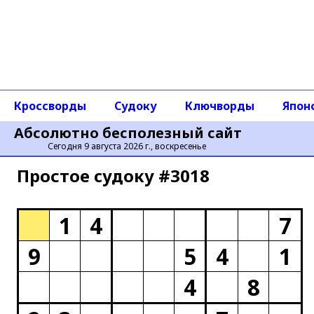
Кроссворды
Судоку
Ключворды
Япон
Абсолютно бесполезный сайт
Сегодня 9 августа 2026 г., воскресенье
Простое cудоку #3018
1
4
7
9
5
4
1
4
8