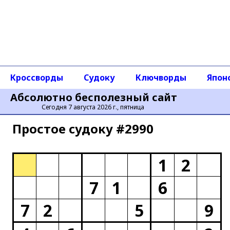
Кроссворды
Судоку
Ключворды
Япон
Абсолютно бесполезный сайт
Сегодня 7 августа 2026 г., пятница
Простое cудоку #2990
1
2
7
1
6
7
2
5
9