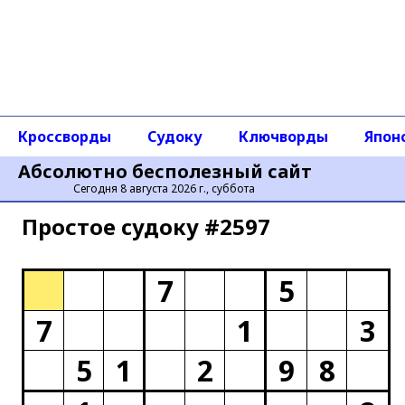
Кроссворды
Судоку
Ключворды
Япон
Абсолютно бесполезный сайт
Сегодня 8 августа 2026 г., суббота
Простое cудоку #2597
7
5
7
1
3
5
1
2
9
8