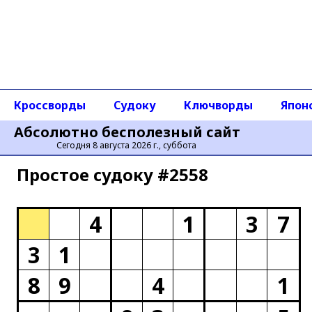
Кроссворды
Судоку
Ключворды
Япон
Абсолютно бесполезный сайт
Сегодня 8 августа 2026 г., суббота
Простое cудоку #2558
4
1
3
7
3
1
8
9
4
1