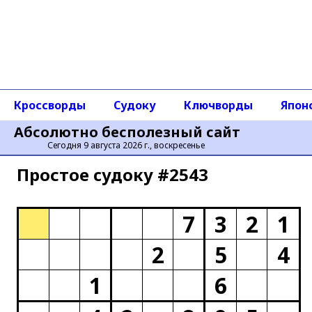
Кроссворды
Судоку
Ключворды
Япон
Абсолютно бесполезный сайт
Сегодня 9 августа 2026 г., воскресенье
Простое cудоку #2543
7
3
2
1
2
5
4
1
6