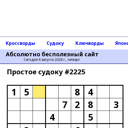
Кроссворды
Судоку
Ключворды
Япон
Абсолютно бесполезный сайт
Сегодня 6 августа 2026 г., четверг
Простое cудоку #2225
1
5
8
4
7
2
8
3
4
5