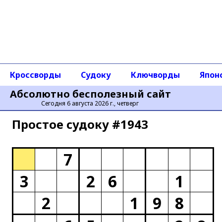
Кроссворды
Судоку
Ключворды
Япон
Абсолютно бесполезный сайт
Сегодня 6 августа 2026 г., четверг
Простое cудоку #1943
7
3
2
6
1
2
1
9
8