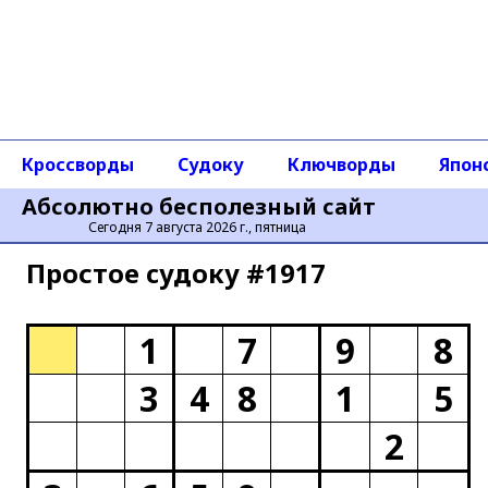
Кроссворды
Судоку
Ключворды
Япон
Абсолютно бесполезный сайт
Сегодня 7 августа 2026 г., пятница
Простое cудоку #1917
1
7
9
8
3
4
8
1
5
2