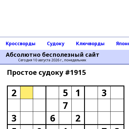
Кроссворды
Судоку
Ключворды
Япон
Абсолютно бесполезный сайт
Сегодня 10 августа 2026 г., понедельник
Простое cудоку #1915
2
5
1
3
7
3
6
2