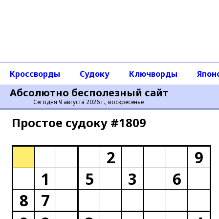
Кроссворды
Судоку
Ключворды
Япон
Абсолютно бесполезный сайт
Сегодня 9 августа 2026 г., воскресенье
Простое cудоку #1809
2
9
1
5
3
6
8
7