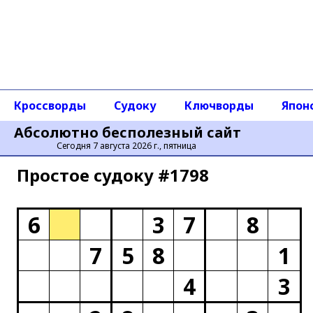
Кроссворды
Судоку
Ключворды
Япон
Абсолютно бесполезный сайт
Сегодня 7 августа 2026 г., пятница
Простое cудоку #1798
6
3
7
8
7
5
8
1
4
3