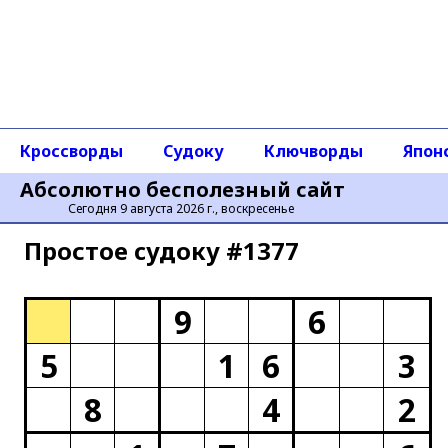
Кроссворды
Судоку
Ключворды
Япон
Абсолютно бесполезный сайт
Сегодня 9 августа 2026 г., воскресенье
Простое cудоку #1377
9
6
5
1
6
3
8
4
2