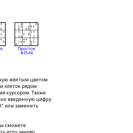
ое
Простое
#3544
нную жёлтым цветом
ти клеток рядом
я курсором. Также
льно введённую цифру
X" или заменить
вы сможете
ть игру заново,