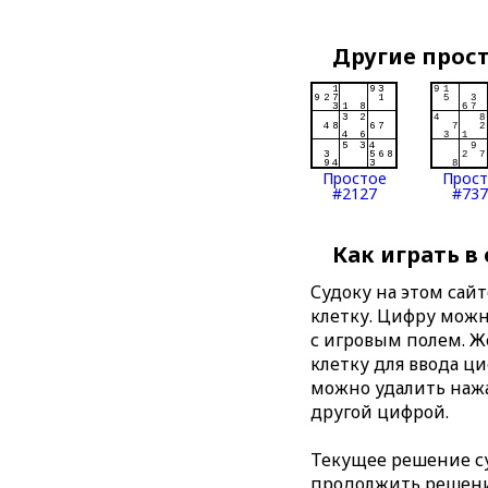
Другие прос
Простое
Прос
#2127
#737
Как играть в
Судоку на этом сай
клетку. Цифру можно
с игровым полем. 
клетку для ввода ц
можно удалить нажа
другой цифрой.
Текущее решение су
продолжить решение