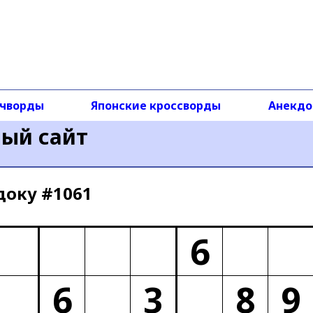
чворды
Японские кроссворды
Анекд
ный сайт
доку #1061
6
6
3
8
9