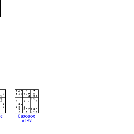
ое
Базовое
#148