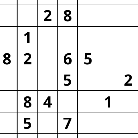
2
8
1
8
2
6
5
5
2
8
4
1
5
7