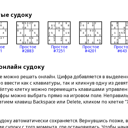
тые судоку
тое
Простое
Простое
Простое
Прост
1
#2883
#7251
#4201
#643
 онлайн судоку
те можно решать онлайн. Цифра добавляется в выделе
 ввести как с клавиатуры, так и кликнув одну из девя
Жёлтую клетку можно перемещать клавишами управлени
ифры можно выбрать прямо на игровом поле. Неправи
тием клавиш Backspace или Delete, кликом по клетке "
доку автоматически сохраняется. Вернувшись позже, 
 судоку с того момента, где остановились. Чтобы нача