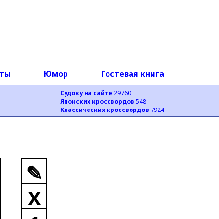
оты
Юмор
Гостевая книга
Судоку на сайте
29760
Японских кроссвордов
548
Классических кроссвордов
7924
✎
X