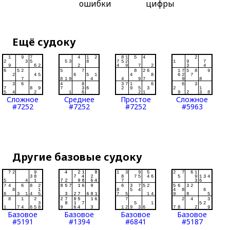
ошибки
цифры
Ещё судоку
Сложное
Среднее
Простое
Сложное
#7252
#7252
#7252
#5963
Другие базовые судоку
Базовое
Базовое
Базовое
Базовое
#5191
#1394
#6841
#5187