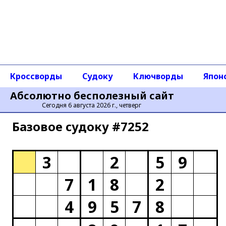
Кроссворды
Судоку
Ключворды
Япон
Абсолютно бесполезный сайт
Сегодня 6 августа 2026 г., четверг
Базовое cудоку #7252
3
2
5
9
7
1
8
2
4
9
5
7
8