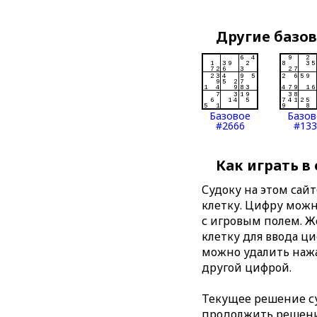
Другие базо
Базовое
Базов
#2666
#133
Как играть в
Судоку на этом сай
клетку. Цифру можно
с игровым полем. 
клетку для ввода ц
можно удалить нажа
другой цифрой.
Текущее решение су
продолжить решение