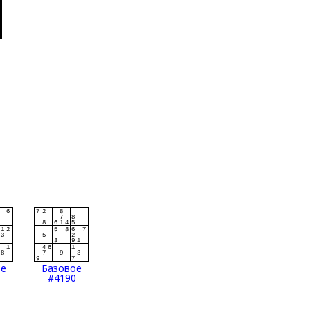
ое
Базовое
#4190