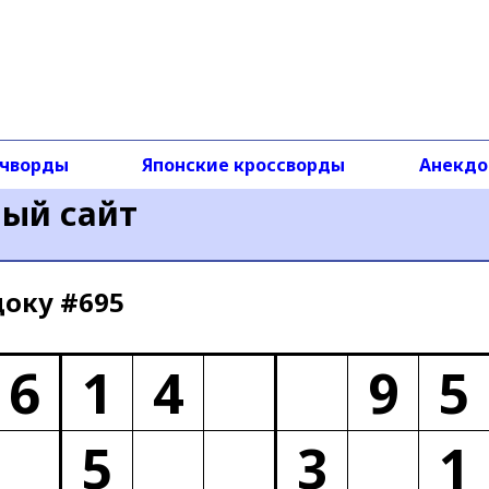
чворды
Японские кроссворды
Анекд
ный сайт
доку #695
6
1
4
9
5
5
3
1