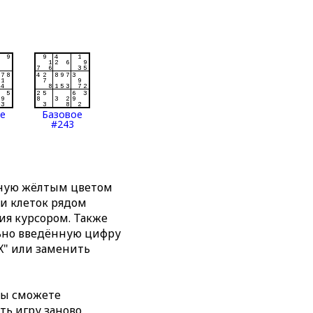
ое
Базовое
#243
нную жёлтым цветом
ти клеток рядом
я курсором. Также
льно введённую цифру
X" или заменить
вы сможете
ть игру заново,