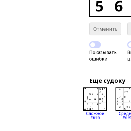
5
6
Отменить
Показывать
В
ошибки
ц
Ещё судоку
Сложное
Сред
#695
#69