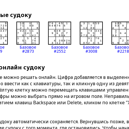
вые судоку
ое
Базовое
Базовое
Базовое
Базов
9
#2873
#2552
#3008
#2218
 онлайн судоку
те можно решать онлайн. Цифра добавляется в выделе
 ввести как с клавиатуры, так и кликнув одну из девя
Жёлтую клетку можно перемещать клавишами управлени
ифры можно выбрать прямо на игровом поле. Неправи
тием клавиш Backspace или Delete, кликом по клетке "
доку автоматически сохраняется. Вернувшись позже, 
 судоку с того момента, где остановились. Чтобы нача