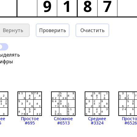
9
1
8
7
Вернуть
Проверить
Очистить
ыделять
ифры
нее
Простое
Сложное
Среднее
Прост
5
#695
#6513
#3324
#6526