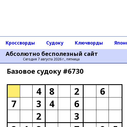
Кроссворды
Судоку
Ключворды
Япон
Абсолютно бесполезный сайт
Сегодня 7 августа 2026 г., пятница
Базовое cудоку #6730
4
8
2
6
7
3
4
6
2
3