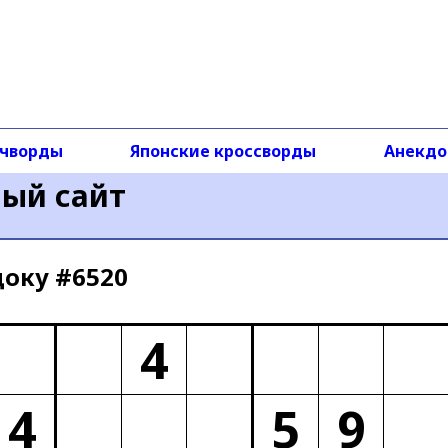
чворды
Японские кроссворды
Анекд
ный сайт
доку #6520
4
4
5
9