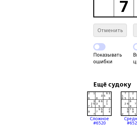
7
Отменить
Показывать
В
ошибки
ц
Ещё судоку
Сложное
Сред
#6520
#652