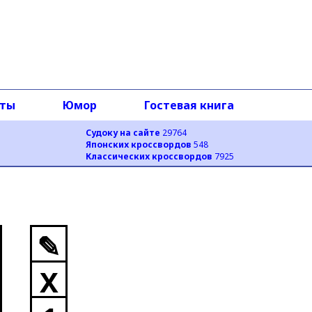
оты
Юмор
Гостевая книга
Судоку на сайте
29764
Японских кроссвордов
548
Классических кроссвордов
7925
✎
X