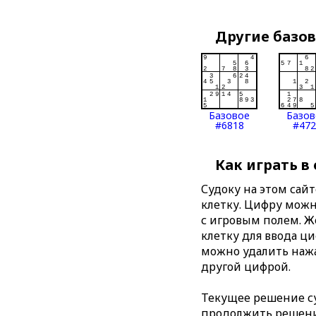
Другие базо
Базовое
Базов
#6818
#472
Как играть в
Судоку на этом сай
клетку. Цифру можно
с игровым полем. 
клетку для ввода ц
можно удалить нажа
другой цифрой.
Текущее решение су
продолжить решение