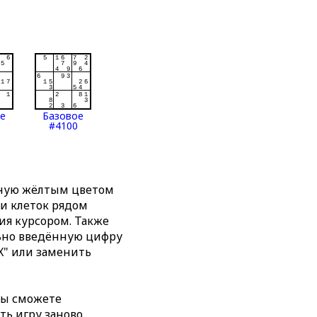
ое
Базовое
#4100
нную жёлтым цветом
ти клеток рядом
я курсором. Также
льно введённую цифру
X" или заменить
вы сможете
ть игру заново,