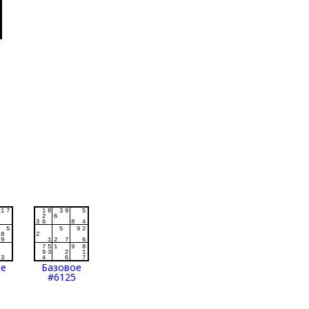
ое
Базовое
#6125