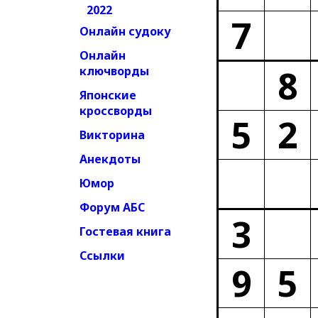
2022
7
Онлайн судоку
Онлайн
8
ключворды
Японские
кроссворды
5
2
Викторина
Анекдоты
Юмор
Форум АБС
3
Гостевая книга
Ссылки
9
5