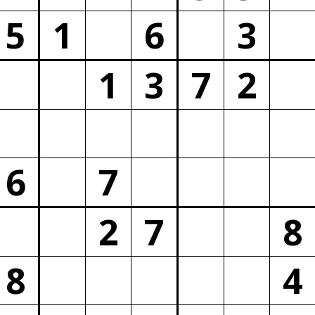
5
1
6
3
1
3
7
2
6
7
2
7
8
8
4