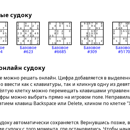
вые судоку
ое
Базовое
Базовое
Базовое
Базов
4
#623
#6685
#309
#5170
 онлайн судоку
те можно решать онлайн. Цифра добавляется в выделе
 ввести как с клавиатуры, так и кликнув одну из девя
Жёлтую клетку можно перемещать клавишами управлени
ифры можно выбрать прямо на игровом поле. Неправи
тием клавиш Backspace или Delete, кликом по клетке "
доку автоматически сохраняется. Вернувшись позже, 
 судоку с того момента, где остановились. Чтобы нача