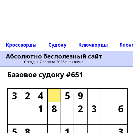
Кроссворды
Судоку
Ключворды
Япон
Абсолютно бесполезный сайт
Сегодня 7 августа 2026 г., пятница
Базовое cудоку #651
3
2
4
5
9
1
8
2
3
6
5
8
1
3