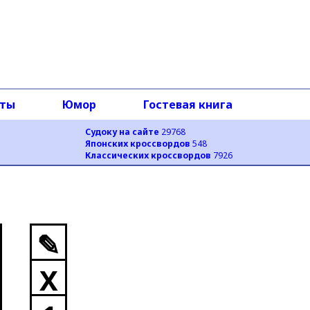
оты
Юмор
Гостевая книга
Судоку на сайте
29768
Японских кроссвордов
548
Классических кроссвордов
7926
✎
X