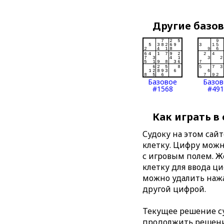
Другие базо
Базовое
Базов
#1568
#491
Как играть в
Судоку на этом сай
клетку. Цифру можно
с игровым полем. 
клетку для ввода ц
можно удалить нажа
другой цифрой.
Текущее решение су
продолжить решение