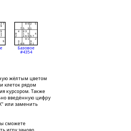
ое
Базовое
#4354
нную жёлтым цветом
ти клеток рядом
я курсором. Также
льно введённую цифру
X" или заменить
вы сможете
ть игру заново,