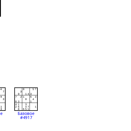
ое
Базовое
#4917