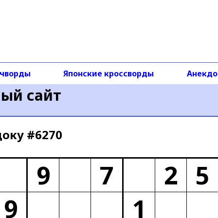
чворды
Японские кроссворды
Анекд
ный сайт
доку #6270
9
7
2
5
9
1