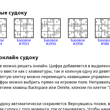
вые судоку
ое
Базовое
Базовое
Базовое
Базов
4
#7053
#2950
#2956
#588
 онлайн судоку
те можно решать онлайн. Цифра добавляется в выделе
 ввести как с клавиатуры, так и кликнув одну из девя
Жёлтую клетку можно перемещать клавишами управлени
ифры можно выбрать прямо на игровом поле. Неправи
тием клавиш Backspace или Delete, кликом по клетке "
доку автоматически сохраняется. Вернувшись позже, 
 судоку с того момента, где остановились. Чтобы нача