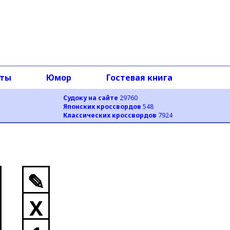
оты
Юмор
Гостевая книга
Судоку на сайте
29760
Японских кроссвордов
548
Классических кроссвордов
7924
✎
X