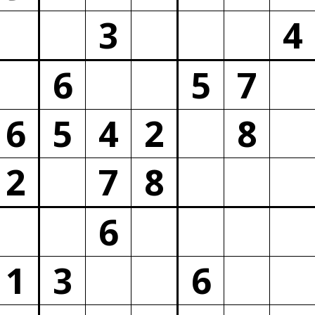
3
4
6
5
7
6
5
4
2
8
2
7
8
6
1
3
6