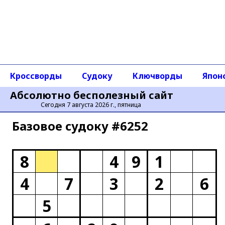
Кроссворды
Судоку
Ключворды
Япон
Абсолютно бесполезный сайт
Сегодня 7 августа 2026 г., пятница
Базовое cудоку #6252
8
4
9
1
4
7
3
2
6
5