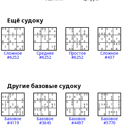
Ещё судоку
Сложное
Среднее
Простое
Сложное
#6252
#6252
#6252
#437
Другие базовые судоку
Базовое
Базовое
Базовое
Базовое
#4119
#3645
#4497
#5770