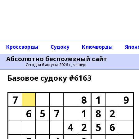
Кроссворды
Судоку
Ключворды
Япон
Абсолютно бесполезный сайт
Сегодня 6 августа 2026 г., четверг
Базовое cудоку #6163
7
8
1
9
6
5
7
1
8
2
4
2
5
6