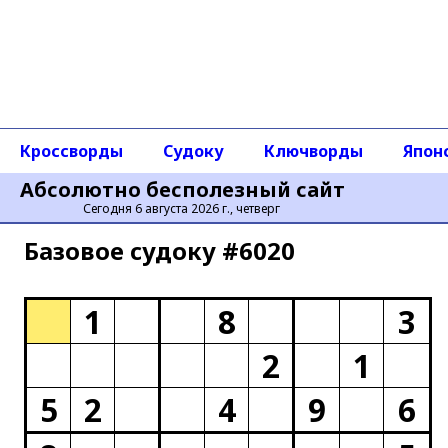
Кроссворды
Судоку
Ключворды
Япон
Абсолютно бесполезный сайт
Сегодня 6 августа 2026 г., четверг
Базовое cудоку #6020
1
8
3
2
1
5
2
4
9
6