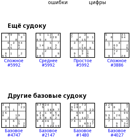
ошибки
цифры
Ещё судоку
Сложное
Среднее
Простое
Сложное
#5992
#5992
#5992
#3886
Другие базовые судоку
Базовое
Базовое
Базовое
Базовое
#4747
#2147
#1480
#4027