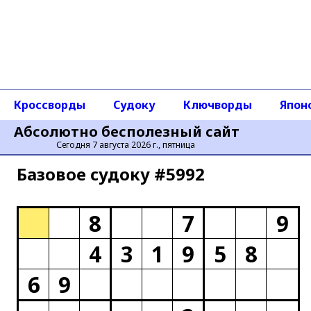
Кроссворды
Судоку
Ключворды
Япон
Абсолютно бесполезный сайт
Сегодня 7 августа 2026 г., пятница
Базовое cудоку #5992
8
7
9
4
3
1
9
5
8
6
9