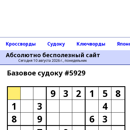
Кроссворды
Судоку
Ключворды
Япон
Абсолютно бесполезный сайт
Сегодня 10 августа 2026 г., понедельник
Базовое cудоку #5929
9
3
2
1
5
8
1
3
4
8
9
6
3