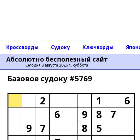
Кроссворды
Судоку
Ключворды
Япон
Абсолютно бесполезный сайт
Сегодня 8 августа 2026 г., суббота
Базовое cудоку #5769
2
1
6
6
9
8
7
9
7
8
5