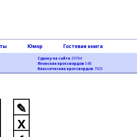
оты
Юмор
Гостевая книга
Судоку на сайте
29764
Японских кроссвордов
548
Классических кроссвордов
7925
✎
X