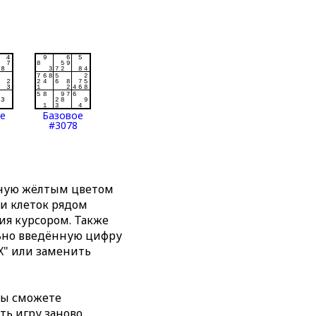
ое
Базовое
#3078
нную жёлтым цветом
ти клеток рядом
я курсором. Также
льно введённую цифру
X" или заменить
вы сможете
ть игру заново,