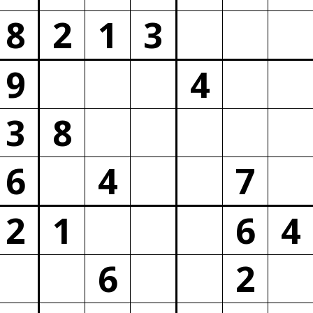
8
2
1
3
9
4
3
8
6
4
7
2
1
6
4
6
2