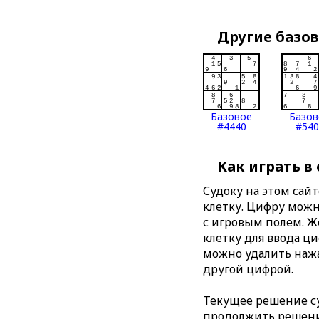
Другие базо
Базовое
Базов
#4440
#540
Как играть в
Судоку на этом сай
клетку. Цифру можно
с игровым полем. 
клетку для ввода ц
можно удалить нажа
другой цифрой.
Текущее решение су
продолжить решение