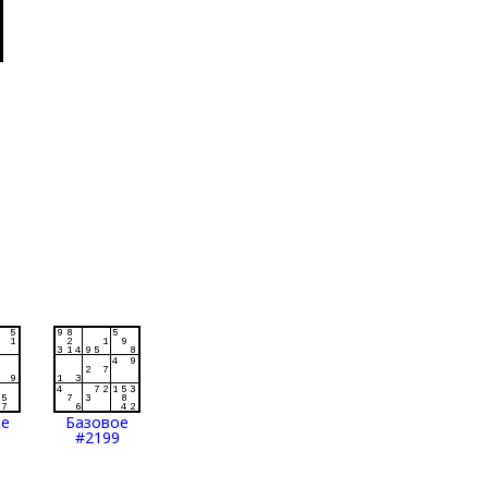
ое
Базовое
#2199