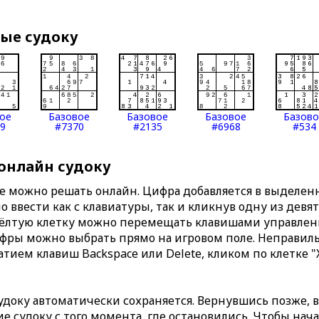
вые судоку
ое
Базовое
Базовое
Базовое
Базов
9
#7370
#2135
#6968
#534
 онлайн судоку
те можно решать онлайн. Цифра добавляется в выделе
 ввести как с клавиатуры, так и кликнув одну из девя
Жёлтую клетку можно перемещать клавишами управлени
ифры можно выбрать прямо на игровом поле. Неправи
тием клавиш Backspace или Delete, кликом по клетке "
доку автоматически сохраняется. Вернувшись позже, 
 судоку с того момента, где остановились. Чтобы нача