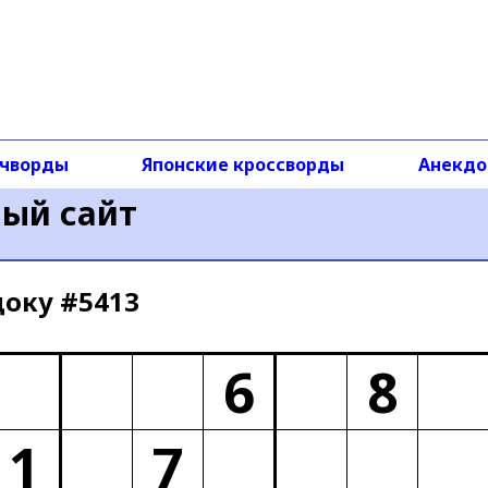
чворды
Японские кроссворды
Анекд
ный сайт
доку #5413
6
8
1
7