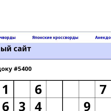
чворды
Японские кроссворды
Анекд
ный сайт
доку #5400
1
6
7
6
3
4
9