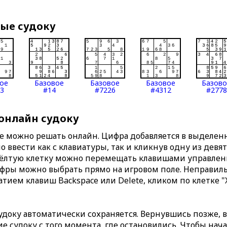
вые судоку
ое
Базовое
Базовое
Базовое
Базов
3
#14
#7226
#4312
#2778
 онлайн судоку
те можно решать онлайн. Цифра добавляется в выделе
 ввести как с клавиатуры, так и кликнув одну из девя
Жёлтую клетку можно перемещать клавишами управлени
ифры можно выбрать прямо на игровом поле. Неправи
тием клавиш Backspace или Delete, кликом по клетке "
доку автоматически сохраняется. Вернувшись позже, 
 судоку с того момента, где остановились. Чтобы нача