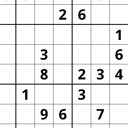
2
6
1
3
6
8
2
3
4
1
3
9
6
7