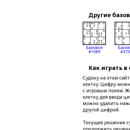
Другие базо
Базовое
Базов
#1089
#373
Как играть в
Судоку на этом сай
клетку. Цифру можно
с игровым полем. 
клетку для ввода ц
можно удалить нажа
другой цифрой.
Текущее решение су
продолжить решение