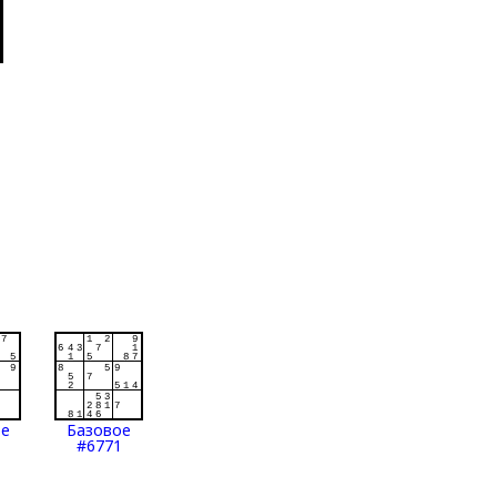
ое
Базовое
#6771