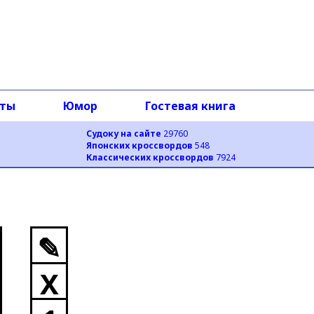
оты
Юмор
Гостевая книга
Судоку на сайте
29760
Японских кроссвордов
548
Классических кроссвордов
7924
✎
X