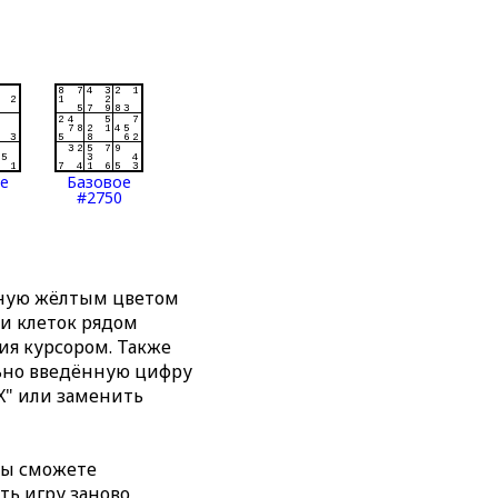
ое
Базовое
#2750
нную жёлтым цветом
ти клеток рядом
я курсором. Также
льно введённую цифру
X" или заменить
вы сможете
ть игру заново,