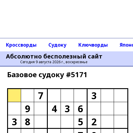
Кроссворды
Судоку
Ключворды
Япон
Абсолютно бесполезный сайт
Сегодня 9 августа 2026 г., воскресенье
Базовое cудоку #5171
7
3
9
4
3
6
3
8
5
2