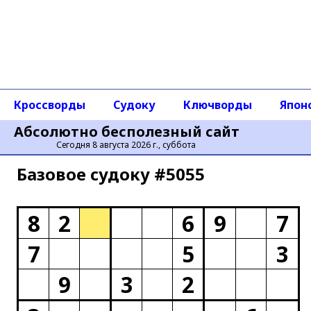
Кроссворды
Судоку
Ключворды
Япон
Абсолютно бесполезный сайт
Сегодня 8 августа 2026 г., суббота
Базовое cудоку #5055
8
2
6
9
7
7
5
3
9
3
2