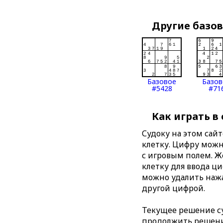
Другие базо
Базовое
Базов
#5428
#71
Как играть в
Судоку на этом сай
клетку. Цифру можно
с игровым полем. 
клетку для ввода ц
можно удалить нажа
другой цифрой.
Текущее решение су
продолжить решение