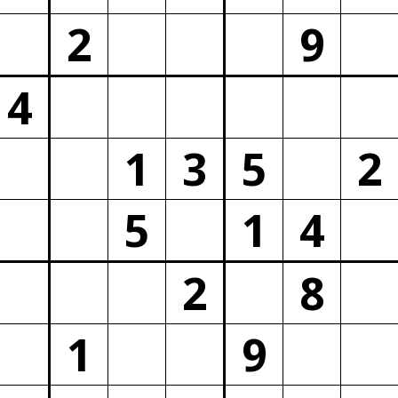
2
9
4
1
3
5
2
5
1
4
2
8
1
9