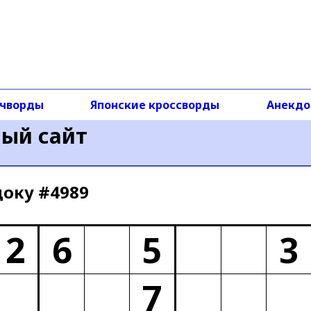
чворды
Японские кроссворды
Анекд
ный сайт
доку #4989
2
6
5
3
7