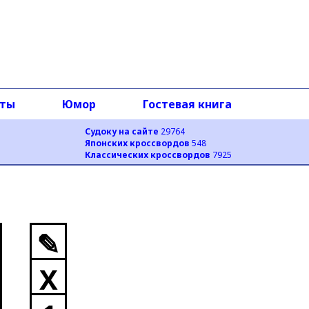
оты
Юмор
Гостевая книга
Судоку на сайте
29764
Японских кроссвордов
548
Классических кроссвордов
7925
✎
X