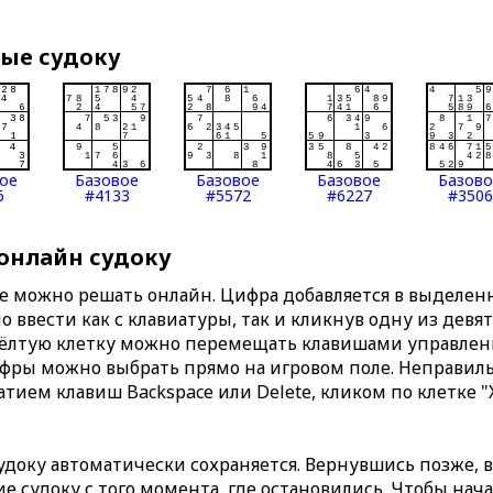
вые судоку
ое
Базовое
Базовое
Базовое
Базов
6
#4133
#5572
#6227
#3506
 онлайн судоку
те можно решать онлайн. Цифра добавляется в выделе
 ввести как с клавиатуры, так и кликнув одну из девя
Жёлтую клетку можно перемещать клавишами управлени
ифры можно выбрать прямо на игровом поле. Неправи
тием клавиш Backspace или Delete, кликом по клетке "
доку автоматически сохраняется. Вернувшись позже, 
 судоку с того момента, где остановились. Чтобы нача