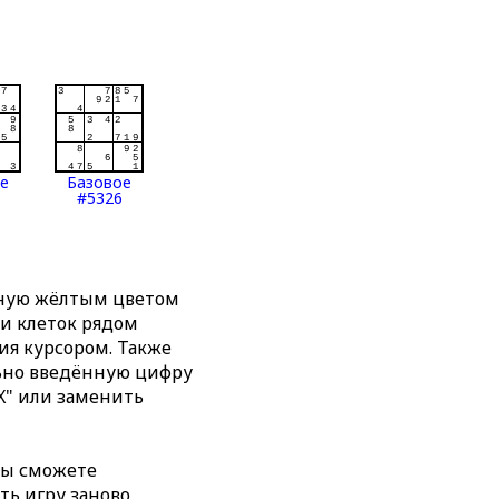
ое
Базовое
#5326
нную жёлтым цветом
ти клеток рядом
я курсором. Также
льно введённую цифру
X" или заменить
вы сможете
ть игру заново,