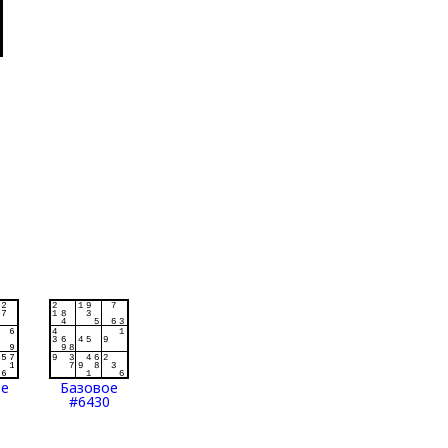
ое
Базовое
#6430