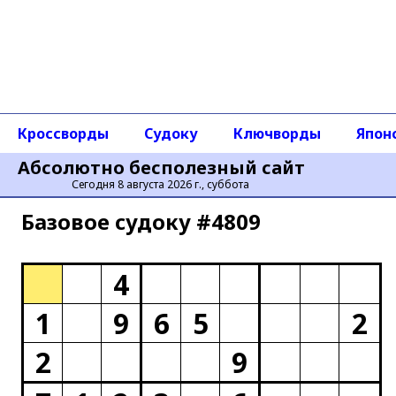
Кроссворды
Судоку
Ключворды
Япон
Абсолютно бесполезный сайт
Сегодня 8 августа 2026 г., суббота
Базовое cудоку #4809
4
1
9
6
5
2
2
9