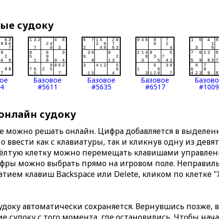
вые судоку
ое
Базовое
Базовое
Базовое
Базов
4
#5611
#5635
#6517
#1009
 онлайн судоку
те можно решать онлайн. Цифра добавляется в выделе
 ввести как с клавиатуры, так и кликнув одну из девя
Жёлтую клетку можно перемещать клавишами управлени
ифры можно выбрать прямо на игровом поле. Неправи
тием клавиш Backspace или Delete, кликом по клетке "
доку автоматически сохраняется. Вернувшись позже, 
 судоку с того момента, где остановились. Чтобы нача