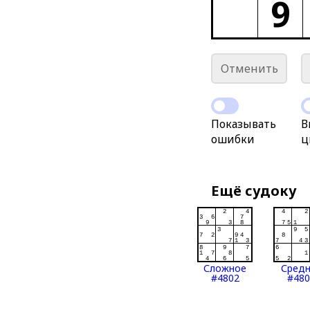
9
Отменить
Показывать
В
ошибки
ц
Ещё судоку
Сложное
Сред
#4802
#480