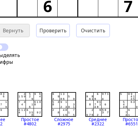
6
7
Вернуть
Проверить
Очистить
ыделять
ифры
нее
Простое
Сложное
Среднее
Прост
2
#4802
#2975
#2322
#6551