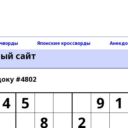
чворды
Японские кроссворды
Анекд
ный сайт
доку #4802
4
5
9
1
8
2