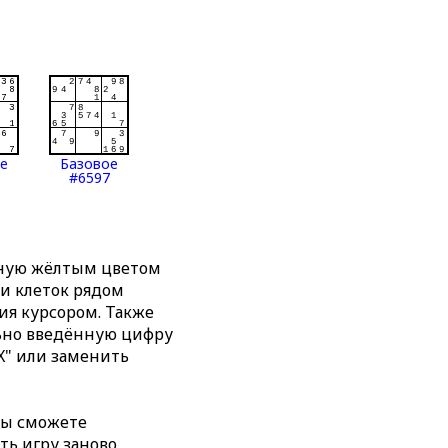
ое
Базовое
#6597
нную жёлтым цветом
ти клеток рядом
я курсором. Также
льно введённую цифру
X" или заменить
вы сможете
ть игру заново,