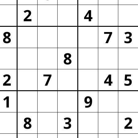
2
4
8
7
3
8
2
7
4
5
1
9
8
3
2