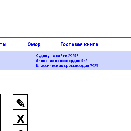
оты
Юмор
Гостевая книга
Судоку на сайте
29756
Японских кроссвордов
548
Классических кроссвордов
7923
✎
X