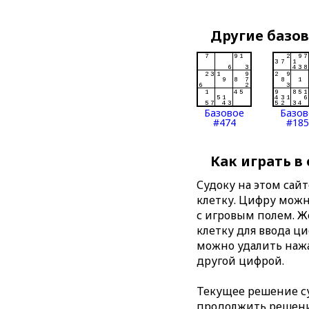
Другие базо
Базовое
Базов
#474
#185
Как играть в
Судоку на этом сай
клетку. Цифру можно
с игровым полем. 
клетку для ввода ц
можно удалить нажа
другой цифрой.
Текущее решение су
продолжить решение