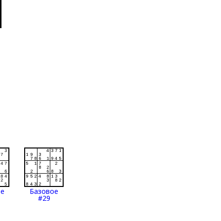
ое
Базовое
#29