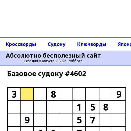
Кроссворды
Судоку
Ключворды
Япон
Абсолютно бесполезный сайт
Сегодня 8 августа 2026 г., суббота
Базовое cудоку #4602
3
8
9
1
5
8
9
5
7