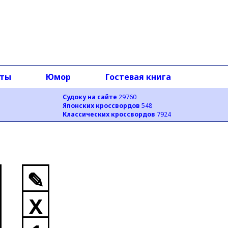
оты
Юмор
Гостевая книга
Судоку на сайте
29760
Японских кроссвордов
548
Классических кроссвордов
7924
✎
X