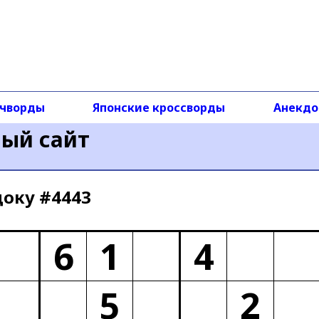
чворды
Японские кроссворды
Анекд
ный сайт
доку #4443
6
1
4
5
2