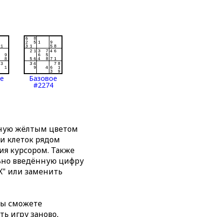
ое
Базовое
#2274
нную жёлтым цветом
ти клеток рядом
я курсором. Также
льно введённую цифру
X" или заменить
вы сможете
ть игру заново,