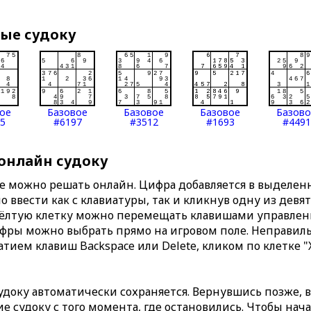
вые судоку
ое
Базовое
Базовое
Базовое
Базов
5
#6197
#3512
#1693
#4491
 онлайн судоку
те можно решать онлайн. Цифра добавляется в выделе
 ввести как с клавиатуры, так и кликнув одну из девя
Жёлтую клетку можно перемещать клавишами управлени
ифры можно выбрать прямо на игровом поле. Неправи
тием клавиш Backspace или Delete, кликом по клетке "
доку автоматически сохраняется. Вернувшись позже, 
 судоку с того момента, где остановились. Чтобы нача