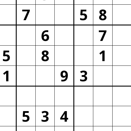
7
5
8
6
7
5
8
1
1
9
3
5
3
4