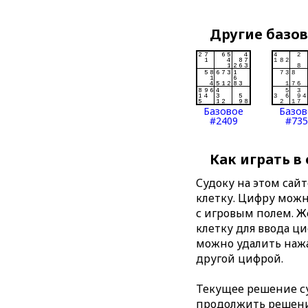
Другие базо
Базовое
Базов
#2409
#735
Как играть в
Судоку на этом сай
клетку. Цифру можно
с игровым полем. 
клетку для ввода ц
можно удалить нажа
другой цифрой.
Текущее решение су
продолжить решение