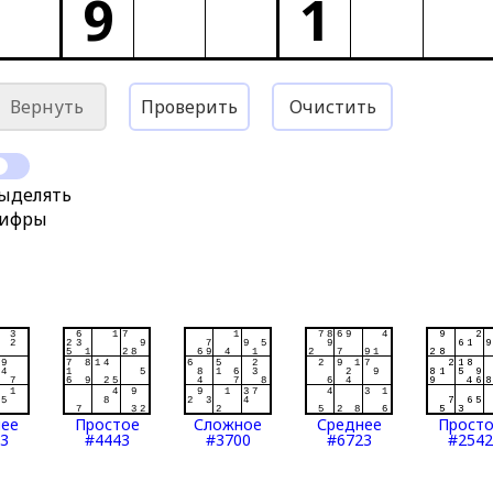
9
1
Вернуть
Проверить
Очистить
ыделять
ифры
нее
Простое
Сложное
Среднее
Прост
3
#4443
#3700
#6723
#2542