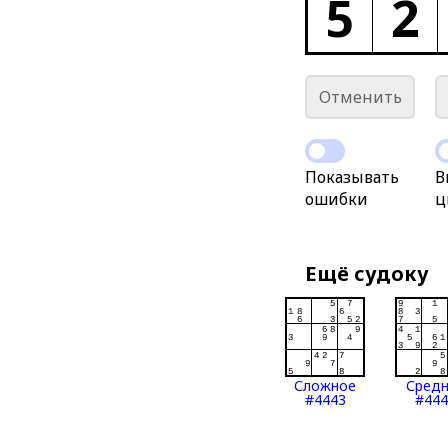
5
2
Отменить
Показывать
В
ошибки
ц
Ещё судоку
Сложное
Сред
#4443
#444