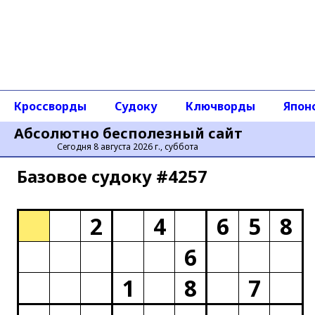
Кроссворды
Судоку
Ключворды
Япон
Абсолютно бесполезный сайт
Сегодня 8 августа 2026 г., суббота
Базовое cудоку #4257
2
4
6
5
8
6
1
8
7