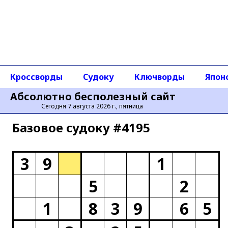
Кроссворды
Судоку
Ключворды
Япон
Абсолютно бесполезный сайт
Сегодня 7 августа 2026 г., пятница
Базовое cудоку #4195
3
9
1
5
2
1
8
3
9
6
5