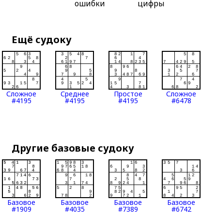
ошибки
цифры
Ещё судоку
Сложное
Среднее
Простое
Сложное
#4195
#4195
#4195
#6478
Другие базовые судоку
Базовое
Базовое
Базовое
Базовое
#1909
#4035
#7389
#6742