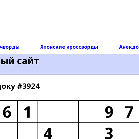
чворды
Японские кроссворды
Анекд
ный сайт
доку #3924
6
1
9
7
4
3