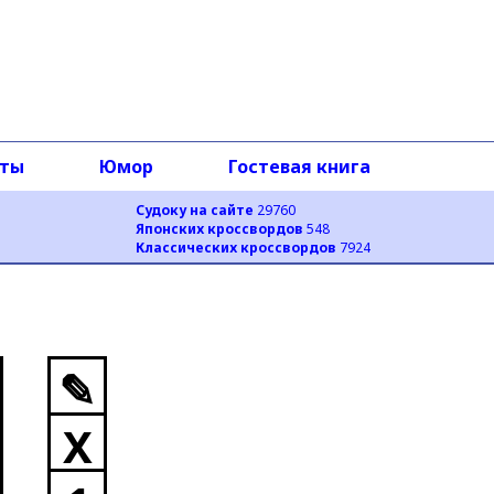
оты
Юмор
Гостевая книга
Судоку на сайте
29760
Японских кроссвордов
548
Классических кроссвордов
7924
✎
X