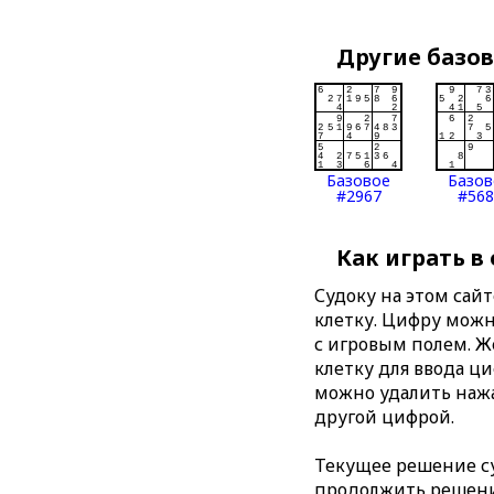
Другие базо
Базовое
Базов
#2967
#568
Как играть в
Судоку на этом сай
клетку. Цифру можно
с игровым полем. 
клетку для ввода ц
можно удалить нажа
другой цифрой.
Текущее решение су
продолжить решение