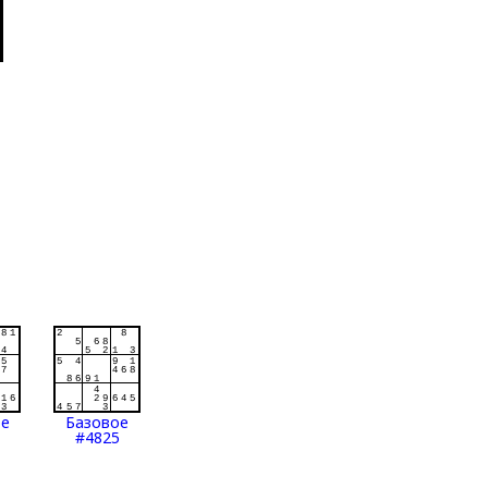
ое
Базовое
#4825