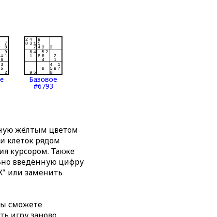
ое
Базовое
#6793
нную жёлтым цветом
ти клеток рядом
я курсором. Также
льно введённую цифру
X" или заменить
вы сможете
ть игру заново,