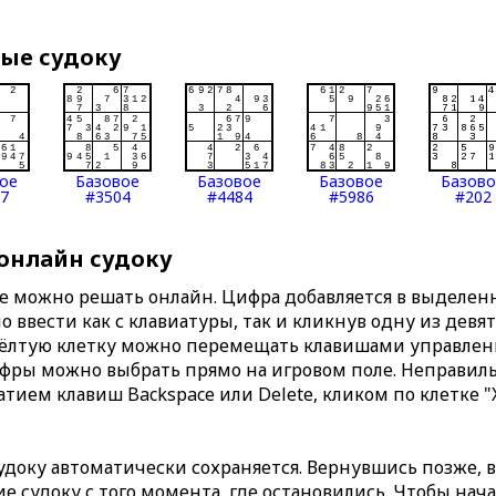
вые судоку
ое
Базовое
Базовое
Базовое
Базов
7
#3504
#4484
#5986
#202
 онлайн судоку
те можно решать онлайн. Цифра добавляется в выделе
 ввести как с клавиатуры, так и кликнув одну из девя
Жёлтую клетку можно перемещать клавишами управлени
ифры можно выбрать прямо на игровом поле. Неправи
тием клавиш Backspace или Delete, кликом по клетке "
доку автоматически сохраняется. Вернувшись позже, 
 судоку с того момента, где остановились. Чтобы нача