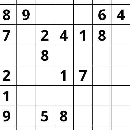
8
9
6
4
7
2
4
1
8
8
2
1
7
1
9
5
8