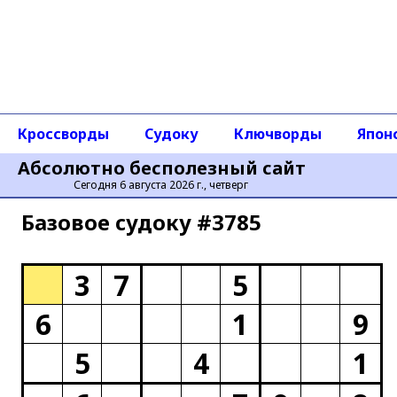
Кроссворды
Судоку
Ключворды
Япон
Абсолютно бесполезный сайт
Сегодня 6 августа 2026 г., четверг
Базовое cудоку #3785
3
7
5
6
1
9
5
4
1