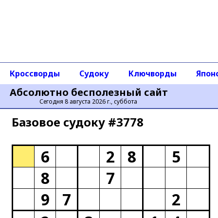
Кроссворды
Судоку
Ключворды
Япон
Абсолютно бесполезный сайт
Сегодня 8 августа 2026 г., суббота
Базовое cудоку #3778
6
2
8
5
8
7
9
7
2