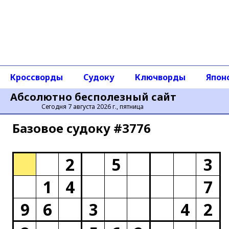
Кроссворды
Судоку
Ключворды
Япон
Абсолютно бесполезный сайт
Сегодня 7 августа 2026 г., пятница
Базовое cудоку #3776
2
5
3
1
4
7
9
6
3
4
2