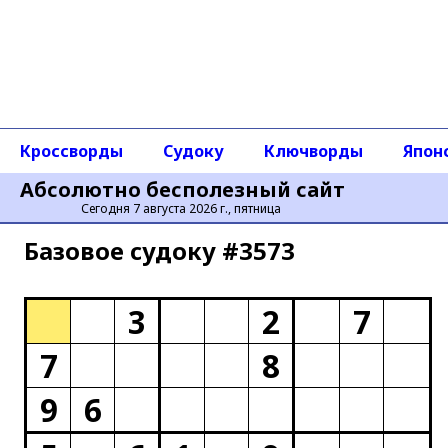
Кроссворды
Судоку
Ключворды
Япон
Абсолютно бесполезный сайт
Сегодня 7 августа 2026 г., пятница
Базовое cудоку #3573
3
2
7
7
8
9
6