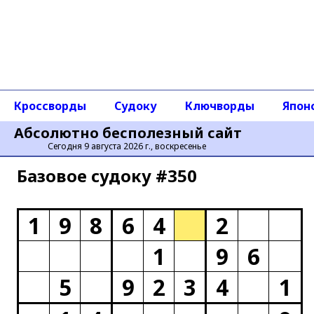
Кроссворды
Судоку
Ключворды
Япон
Абсолютно бесполезный сайт
Сегодня 9 августа 2026 г., воскресенье
Базовое cудоку #350
1
9
8
6
4
2
1
9
6
5
9
2
3
4
1