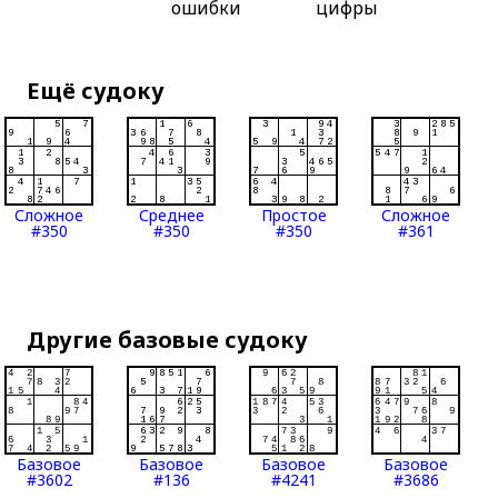
ошибки
цифры
Ещё судоку
Сложное
Среднее
Простое
Сложное
#350
#350
#350
#361
Другие базовые судоку
Базовое
Базовое
Базовое
Базовое
#3602
#136
#4241
#3686