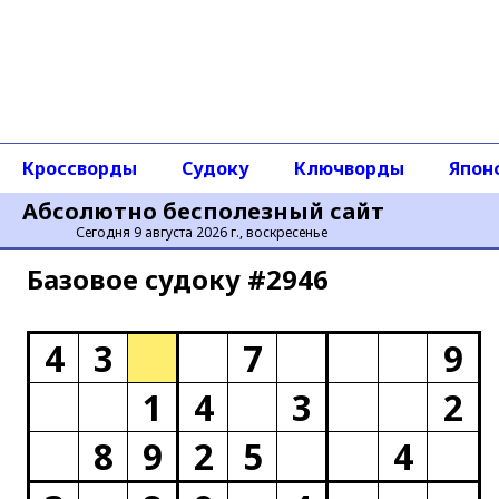
Кроссворды
Судоку
Ключворды
Япон
Абсолютно бесполезный сайт
Сегодня 9 августа 2026 г., воскресенье
Базовое cудоку #2946
4
3
7
9
1
4
3
2
8
9
2
5
4