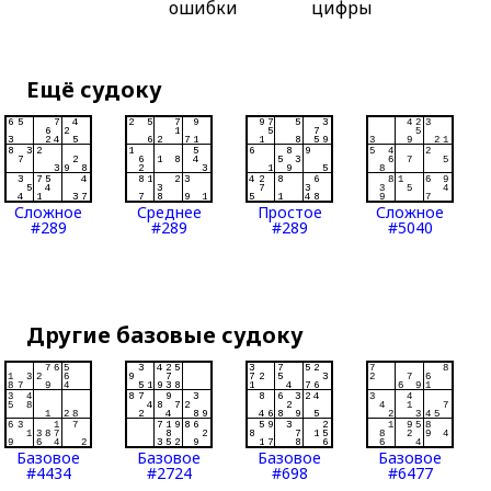
ошибки
цифры
Ещё судоку
Сложное
Среднее
Простое
Сложное
#289
#289
#289
#5040
Другие базовые судоку
Базовое
Базовое
Базовое
Базовое
#4434
#2724
#698
#6477