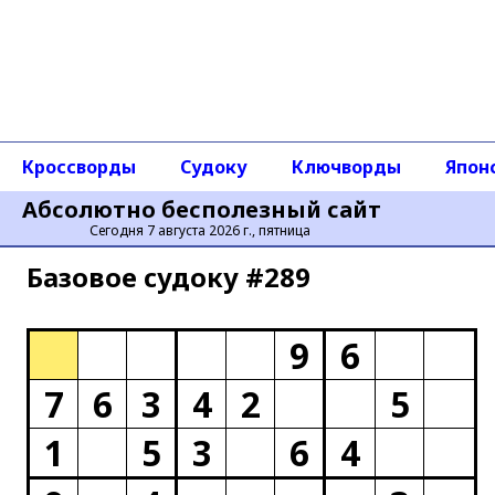
Кроссворды
Судоку
Ключворды
Япон
Абсолютно бесполезный сайт
Сегодня 7 августа 2026 г., пятница
Базовое cудоку #289
9
6
7
6
3
4
2
5
1
5
3
6
4