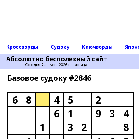
Кроссворды
Судоку
Ключворды
Япон
Абсолютно бесполезный сайт
Сегодня 7 августа 2026 г., пятница
Базовое cудоку #2846
6
8
4
5
2
6
1
9
3
4
1
3
2
8